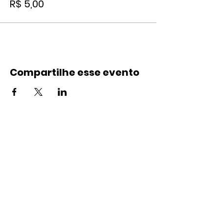
R$ 5,00
Compartilhe esse evento
Contato
(21) 99895-9785
(21) 2665-4109
contato@landspace.com.br
Endereço
Rua Nena, 12/Sobreloja
Vila do Tinguá