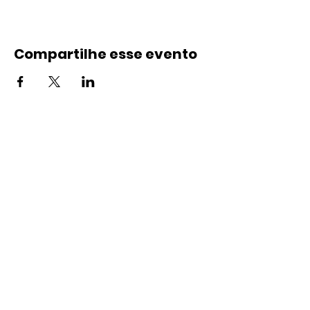
Compartilhe esse evento
Contato
(21) 99895-9785
(21) 2665-4109
contato@landspace.com.br
Endereço
Rua Nena, 12/Sobreloja
Vila do Tinguá
Queimados - RJ
26383-200