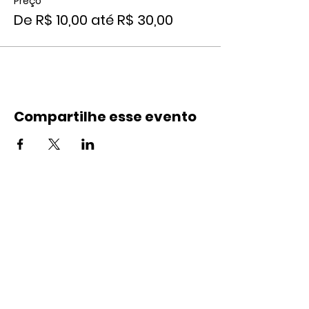
Preço
De R$ 10,00 até R$ 30,00
Compartilhe esse evento
Contato
(21) 99895-9785
(21) 2665-4109
contato@landspace.com.br
Endereço
Rua Nena, 12/Sobreloja