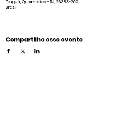
Tinguá, Queimados - RJ, 26383-200,
Brasil
Compartilhe esse evento
Contato
(21) 99895-9785
(21) 2665-4109
contato@landspace.com.br
Endereço
Rua Nena, 12/Sobreloja
Vila do Tinguá